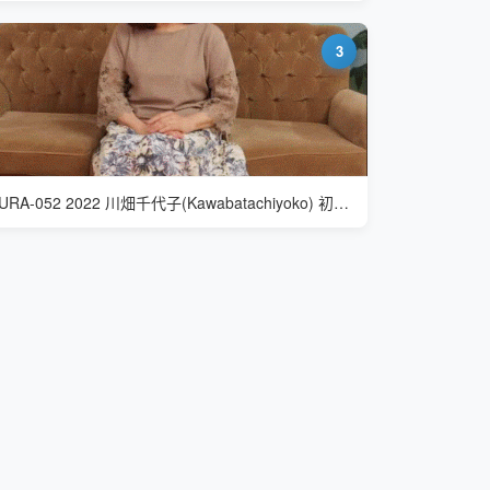
3
JURA-052 2022 川畑千代子(Kawabatachiyoko) 初撮り七十路妻、みたび