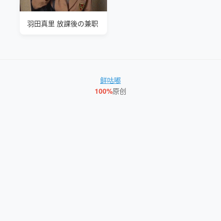
羽田真里 放課後の兼职
鲜咕嘟
100%
原创