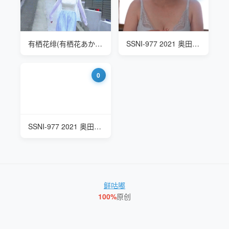
有栖花绯(有栖花あか Asuka Aka) SSNI-887 新人NO.1STYLE 有栖花緋出道
SSNI-977 2021 奥田咲(Okuda Saki) 漂亮温柔母亲
0
SSNI-977 2021 奥田咲(奥田咲 Okuda Saki) 漂亮温柔母亲
鲜咕嘟
100%
原创