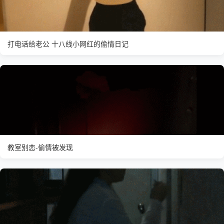
打电话给老公 十八线小网红的偷情日记
教室别恋-偷情被发现