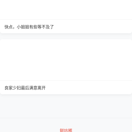
快点，小姐姐有些等不及了
良家少妇最后满意离开
鲜咕嘟