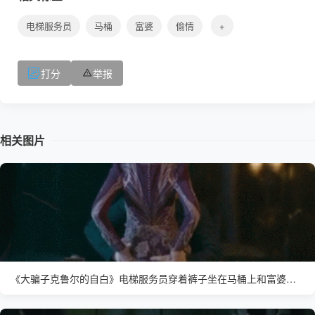
电梯服务员
马桶
富婆
偷情
+
打分
举报
相关图片
《大骗子克鲁尔的自白》电梯服务员穿着裤子坐在马桶上和富婆交流