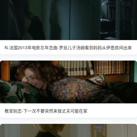
N-法国2013年电影忘年恋曲-罗丝儿子汤姆看到妈妈从伊恩房间出来
教室别恋-下一次不要突然来我丈夫可能在家