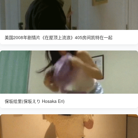
美国2008年剧情片《在屋顶上流浪》405房间凯特在一起
保坂绘里(保坂えり Hosaka Eri)