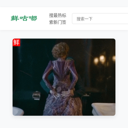
搜
最
热
标
索
新
门
签