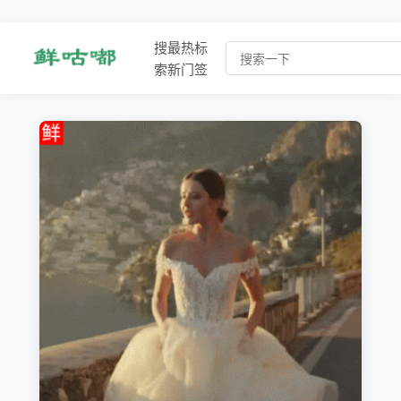
搜
最
热
标
索
新
门
签